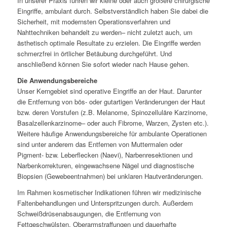
In unserer Praxis führen wir kleine oder auch größere chirurgische
Eingriffe, ambulant durch. Selbstverständlich haben Sie dabei die
Sicherheit, mit modernsten Operationsverfahren und
Nahttechniken behandelt zu werden– nicht zuletzt auch, um
ästhetisch optimale Resultate zu erzielen. Die Eingriffe werden
schmerzfrei in örtlicher Betäubung durchgeführt. Und
anschließend können Sie sofort wieder nach Hause gehen.
Die Anwendungsbereiche
Unser Kerngebiet sind operative Eingriffe an der Haut. Darunter
die Entfernung von bös- oder gutartigen Veränderungen der Haut
bzw. deren Vorstufen (z.B. Melanome, Spinozelluläre Karzinome,
Basalzellenkarzinome– oder auch Fibrome, Warzen, Zysten etc.).
Weitere häufige Anwendungsbereiche für ambulante Operationen
sind unter anderem das Entfernen von Muttermalen oder
Pigment- bzw. Leberflecken (Naevi), Narbenresektionen und
Narbenkorrekturen, eingewachsene Nägel und diagnostische
Biopsien (Gewebeentnahmen) bei unklaren Hautveränderungen.
Im Rahmen kosmetischer Indikationen führen wir medizinische
Faltenbehandlungen und Unterspritzungen durch. Außerdem
Schweißdrüsenabsaugungen, die Entfernung von
Fettgeschwülsten, Oberarmstraffungen und dauerhafte